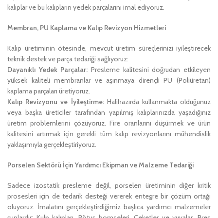
kalıplar ve bu kalıpların yedek parçalarını imal ediyoruz.
Membran, PU Kaplama ve Kalıp Revizyon Hizmetleri
Kalıp üretiminin ötesinde, mevcut üretim süreçlerinizi iyileştirecek
teknik destek ve parça tedariği sağlıyoruz:
Dayanıklı Yedek Parçalar:
Presleme kalitesini doğrudan etkileyen
yüksek kaliteli membranlar ve aşınmaya dirençli PU (Poliüretan)
kaplama parçaları üretiyoruz.
Kalıp Revizyonu ve İyileştirme:
Halihazırda kullanmakta olduğunuz
veya başka üreticiler tarafından yapılmış kalıplarınızda yaşadığınız
üretim problemlerini çözüyoruz. Fire oranlarını düşürmek ve ürün
kalitesini artırmak için gerekli tüm kalıp revizyonlarını mühendislik
yaklaşımıyla gerçekleştiriyoruz.
Porselen Sektörü İçin Yardımcı Ekipman ve Malzeme Tedariği
Sadece izostatik presleme değil, porselen üretiminin diğer kritik
prosesleri için de tedarik desteği vererek entegre bir çözüm ortağı
oluyoruz. İmalatını gerçekleştirdiğimiz başlıca yardımcı malzemeler
şunlardır: Kulp kalıpları, Rötuş bomseleri, Ceketler ve yuvalar, Pres