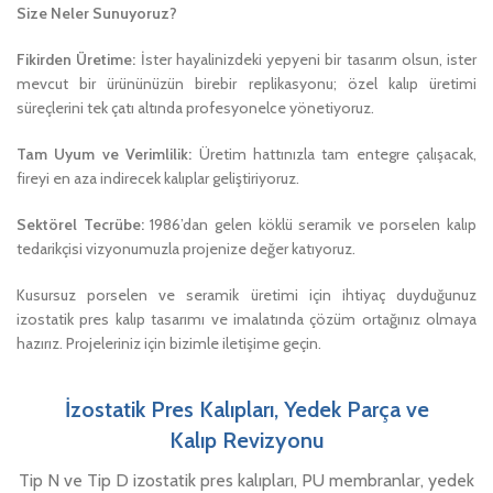
Size Neler Sunuyoruz?
Fikirden Üretime:
İster hayalinizdeki yepyeni bir tasarım olsun, ister
mevcut bir ürününüzün birebir replikasyonu; özel kalıp üretimi
süreçlerini tek çatı altında profesyonelce yönetiyoruz.
Tam Uyum ve Verimlilik:
Üretim hattınızla tam entegre çalışacak,
fireyi en aza indirecek kalıplar geliştiriyoruz.
Sektörel Tecrübe:
1986’dan gelen köklü seramik ve porselen kalıp
tedarikçisi vizyonumuzla projenize değer katıyoruz.
Kusursuz porselen ve seramik üretimi için ihtiyaç duyduğunuz
izostatik pres kalıp tasarımı ve imalatında çözüm ortağınız olmaya
hazırız. Projeleriniz için bizimle iletişime geçin.
İzostatik Pres Kalıpları, Yedek Parça ve
Kalıp Revizyonu
Tip N ve Tip D izostatik pres kalıpları, PU membranlar, yedek