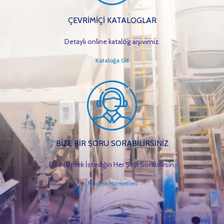
ÇEVRİMİÇİ KATALOGLAR
Detaylı online katalog arşivimiz.
Kataloğa Git
BİZE BİR SORU SORABİLİRSİNİZ
Bize Bilmek İstediğin Her Şeyi Sorabilirsin.
Müşteri Hizmetleri