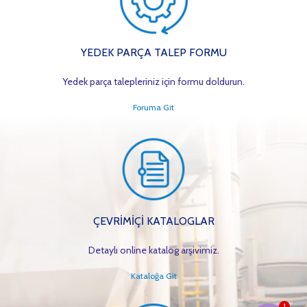
YEDEK PARÇA TALEP FORMU
Yedek parça talepleriniz için formu doldurun.
Foruma Git
ÇEVRİMİÇİ KATALOGLAR
Detaylı online katalog arşivimiz.
Kataloğa Git
1