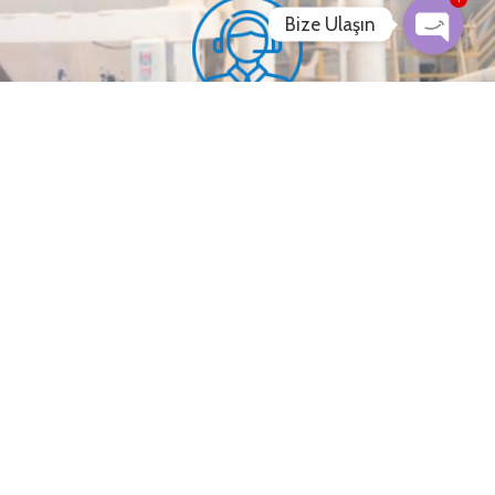
Bize Ulaşın
BİZE BİR SORU SORABİLİRSİNİZ
Bize Bilmek İstediğin Her Şeyi Sorabilirsin.
Müşteri Hizmetleri