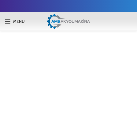
MENU
1
/
32