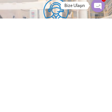
Bize Ulaşın
BİZE BİR SORU SORABİLİRSİNİZ
Bize Bilmek İstediğin Her Şeyi Sorabilirsin.
Müşteri Hizmetleri