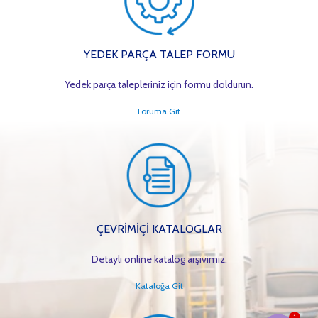
YEDEK PARÇA TALEP FORMU
Yedek parça talepleriniz için formu doldurun.
Foruma Git
ÇEVRİMİÇİ KATALOGLAR
Detaylı online katalog arşivimiz.
Kataloğa Git
1